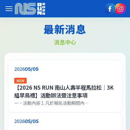
最新消息
消息中心
2026
05/05
NEW
【2026 NS RUN 南山人壽半程馬拉松｜3K
組早鳥禮】活動辦法暨注意事項
一、活動內容 1. 凡於報名活動期間內
（2026/5/5~9/14，額滿為止），完成報名並成功繳
費「2026 NS Run 南山人壽半程馬拉松 3K 組」之前
2026
05/05
800 位參加者，即可獲得「2026 南山家庭日 NS FUN