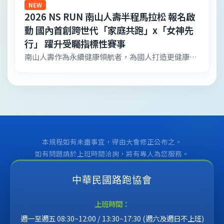
嘉年華」點券（新台幣 100元面額）乙份。
NEW
2026 NS RUN 南山人壽半程馬拉松 報名啟
動 國內首創跨世代「家庭共跑」x「女神先
行」 躍升受矚指標性賽事
南山人壽作為永續健康領航者，為國人打造更健康、
更具韌性的永續未來，今(5)日舉辦「2026 NS RUN
南山人壽半程馬拉松」報名啟動記者會，由董事長尹
崇堯、總經理范文偉親自出席，並邀請臺北市政府體
育局副局長湯皓宇、中華民國路跑協會理事長及中華
民國文化休閒運動協會秦熙嶽名譽理事長等貴賓到
場。南山人壽表示，NS RUN邁入第三年，擴大規
模，新增家庭共跑、女神先行等組別，更取得AIMS
本規程如有未盡事宜，得由大會修正公布之。
國際賽道認證，躍升指標賽事之一，邀請國人11月22
如有問題請於上班時間洽詢，將有專人為您服務。
日一同到總統府前，為永續健康而跑。
中華民國路跑協會
上班時間：
週一至週五 08:30~12:00 / 13:30~17:30 (週六及週日不上班)