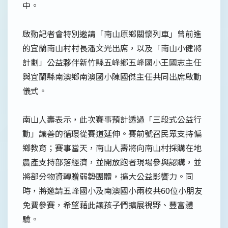
中。
啟動記者會特別邀請「南山原鄉關懷列車」曾前進
的宜蘭南山村村長潘文光出席，以及「南山小健將
計劃」公益夥伴新竹縣五峰鄉五峰國小王國志主任
與宜蘭縣南澳鄉南澳國小陳國傑主任共同出席啟動
儀式。
南山人壽表示，此次賽事預計透過「三段式公益行
動」讓善的循環從賽道延伸。賽前號召民眾支持偏
鄉教育；賽事當天，南山人壽將向南山村採購在地
農產支持部落經濟，並開放跑者現場參與認購，並
將部分物資轉贈弱勢團體，擴大公益影響力。同
時，將邀請五峰國小及南澳國小兩校共60位小朋友
免費參賽，希望藉此讓孩子們擴展視野、豐富體
驗。