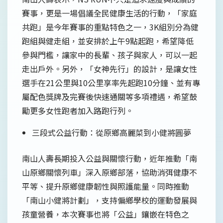
賽事，更是一場倡議全民健康生活的行動，「家庭
共跑」是今年賽事的重點特色之一，3K組別分為健
跑組與健走組，並安排於上午9點起跑，希望降低
參與門檻，讓家中的長輩、孩子與家人，可以一起
走出戶外。另外，「女神先行」的設計，是讓女性
選手在21公里與10公里享率先起跑10分鐘、並有專
屬配色獎牌及完賽後快速通關等多項禮遇，希望鼓
勵更多女性跑者加入路跑行列。
三段式公益行動：從原鄉高麗菜到小健將圓夢
南山人壽長期投入公益與關懷行動，近年推動「南
山原鄉關懷列車」深入原鄉部落，協助消弭健康不
平等、提升原鄉健康韌性與照護能量。同時推動
「南山小健將計劃」，支持偏鄉學校的運動發展與
孩童營養，本次賽事也將「公益」鑲嵌在特色之