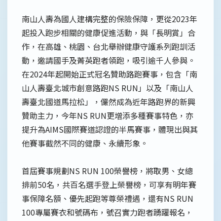
南山人壽為國人建構完整的保險保障，更從2023年
起投入跑步相關的健康促進活動，與「長明賞」合
作，在高雄、桃園、台北舉辦健康守護系列跑訓活
動，邀請國手及菁英跑者領跑，吸引逾千人參與。
在2024年起開始正式冠名贊助路跑賽事，包含「南
山人壽臺北城市創意路跑NS RUN」以及「南山人
壽臺北國道馬拉松」，儼然成為近年路跑界的新興
贊助主力，今年NS RUN更增添多種賽事特色，亦
提升為AIMS國際賽道認證的半馬賽事，體現出與其
他賽事截然不同的健康、永續形象。
首屆賽事規劃NS RUN 100榮譽榜，將取男、女總
排前50名，共百名選手登上榮譽榜，可享有明年賽
事保障名額、優先起跑等尊榮禮遇，還有NS RUN
100專屬賽衣和號碼布，號召實力跑者踴躍報名，