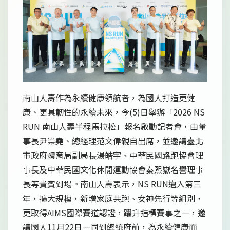
南山人壽作為永續健康領航者，為國人打造更健
康、更具韌性的永續未來，今(5)日舉辦「2026 NS
RUN 南山人壽半程馬拉松」報名啟動記者會，由董
事長尹崇堯、總經理范文偉親自出席，並邀請臺北
市政府體育局副局長湯皓宇、中華民國路跑協會理
事長及中華民國文化休閒運動協會秦熙嶽名譽理事
長等貴賓到場。南山人壽表示，NS RUN邁入第三
年，擴大規模，新增家庭共跑、女神先行等組別，
更取得AIMS國際賽道認證，躍升指標賽事之一，邀
請國人11月22日一同到總統府前，為永續健康而