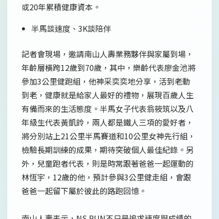
或20年累積健康資本。
半馬談速度、3K談陪伴
記者會現場，邀請南山人壽業務夥伴與家屬到場，
年齡層橫跨12歲到70歲，其中，樂齡代表廖金池將
參加3公里健跑組，他神采奕奕地分享，活到老動
到老，健康就是給家人最好的禮物，展現百歲人生
有備而來的生活態度。半馬女子代表翁筱筑以及八
年級生代表黃凱鈴，兩人都是鐵人三項的愛好者，
將分別站上21公里半馬賽道和10公里女神先行組，
檢驗長期訓練的成果，期待突破個人最佳紀錄。另
外，兒童跑者代表，則是時常跟著爸爸一起運動的
林恆宇，12歲的他，預計參與3公里健走組，會跟
爸爸一起留下屬於彼此的路跑回憶。
南山人壽表示，NS RUN不只是追求速度與成績的