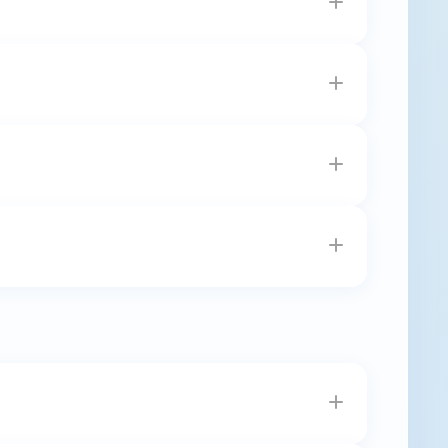
10日~2026年11月13日。
務必事先詢問日間是否有人可以協助簽收包裹。
主動聯繫，以免包裹無法寄達。
。尺寸、版型則在報名時依照個人需求選擇即
3日陸續宅配寄送至報名時所填的地址。請務必填寫
et.org.tw
）聯絡修改，如逾時則不再提供修
3:30~17:30）主動致電中華民國路跑協會
權終止無號碼布選手進行比賽。本會將不再另行
路跑協會領取賽事包，逾期視同放棄。