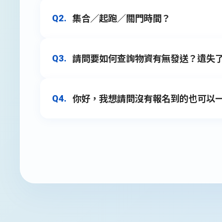
集合／起跑／關門時間？
Q2.
大眾交通工具按照平常的時間發車，不
若您是報名21KM、10KM的選手，建
A1.
請問要如何查詢物資有無發送？遺失
Q3.
若您是報名3K組別，可以搭乘捷運至圓
半馬－女神先行組／菁英選手：04:30集
半馬－競賽組：04:40集合，05:40起
你好，我想請問沒有報名到的也可以
Q4.
10KM－女神先行組／菁英選手：04:55
關於選手物資寄發相關事宜，可以於上
A2.
A3.
service@sportsnet.org.tw
。
10KM－競賽組：05:05集合，06:05
3KM：08:30集合，09:00起跑，限時6
沒有報名賽事當天是無法進入跑道的，
A4.