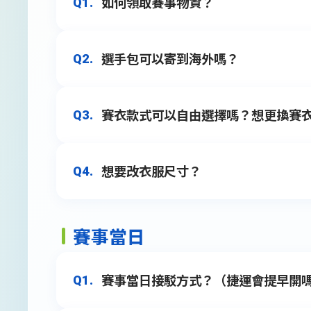
如何領取賽事物資？
Q1.
選手包可以寄到海外嗎？
Q2.
本賽事僅提供宅配領取物資，須於報名時填寫
A1.
賽衣款式可以自由選擇嗎？想更換賽
Q3.
宅配地區僅限台灣境內。海外選手可選
若可以協助收件，在報名時填寫的地址
如報名後需修改宅配地址，請務必於202
想要改衣服尺寸？
Q4.
賽衣款式無法自由選擇，半馬選手依照性
A3.
參賽物資內含回執單、晶片號碼布（3KM組
可！
日間有人可簽收之正確郵寄地址，以免
A2.
賽事當日
紀念賽衣尺寸如需更換，須在2026年09
請於配送期間注意包裹配送情況，如於2026
A4.
改。
02-25855659
查詢。
賽事當日接駁方式？（捷運會提早開
Q1.
如因郵寄地址不全或無人簽收而造成包
補寄。物品請於賽後2026年11月23日~2