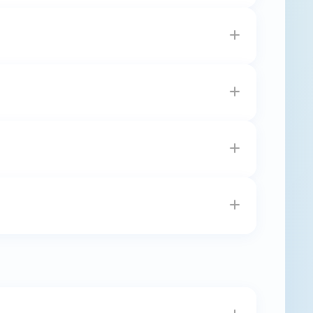
華民國路跑協會官網
【報名查詢】
進行查詢，
名、名額釋出才有機會報名該組別。 因流程時
日17:00前完成報名。
必須先申請原報名的退費，申請後需待3個工作
國路跑協會官網
【報名查詢】
處進行修改，詳
855659
。
各組原訂出發時間起跑，如有提前出發之行為，