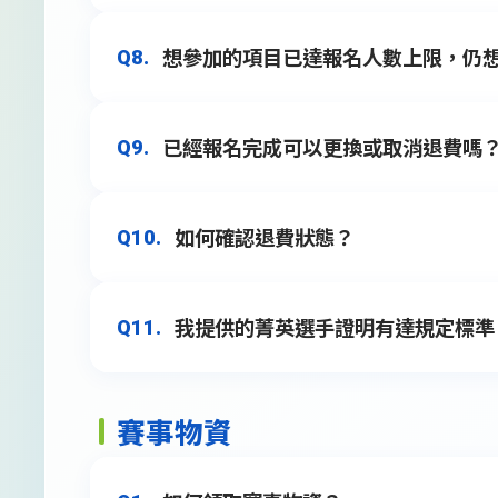
如有其他問題，也歡迎致電聯繫中華民
想參加的項目已達報名人數上限，仍
Q8.
完成報名後，繳費信件會寄至您填寫的信
A7.
如有問題也歡迎聯繫路跑協會
02-25855
已經報名完成可以更換或取消退費嗎
Q9.
若報名時遇到賽事達到報名人數上限，大
A8.
長不定，無法提供確切名額釋出時間，請自
如何確認退費狀態？
Q10.
若報名後需更換其他項目，由於各項目報
天才能重新報名欲報名的組別； 若您尚
A9.
情請參考官網申請退費辦法
【競賽規定
我提供的菁英選手證明有達規定標準
Q11.
退費狀態相關問題，請致電至中華民國
A10.
賽事物資
菁英選手須達賽事規定標準外，大會依
A11.
將取消成績，且不列入排名。請選手領