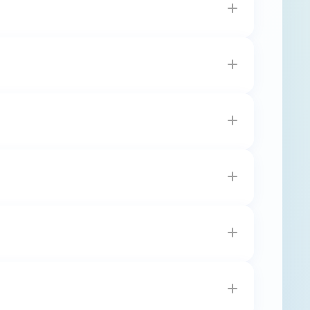
@sportsnet.org.tw
。 有關視障跑者及陪跑員
 並請於截止時間前完成更改。若逾時更改，可
員。視障跑者在賽事進行同時間僅可有1名陪跑
跑者在賽事進行過程中任一時刻無陪跑員或同時
。若陪跑人員非事先提供之本人，亦不發給視
國路跑協會（
service@sportsnet.org.tw
），