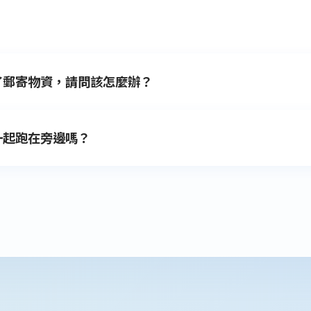
會配合賽事提早。
議您提早搭乘計程車至總統府前廣場集合。
了郵寄物資，請問該怎麼辦？
山站（1號出口），轉乘大會接駁車至大佳河濱公園。
合，05:30起跑，限時4小時內完賽。
跑，限時4小時內完賽。
一起跑在旁邊嗎？
集合，05:55起跑，限時2小時內完賽。
班時間主動致電中華民國路跑協會查詢，會由專人為您協助處理
起跑，限時2小時內完賽。
0分鐘內完賽。
進入賽道需憑本賽事的號碼布。