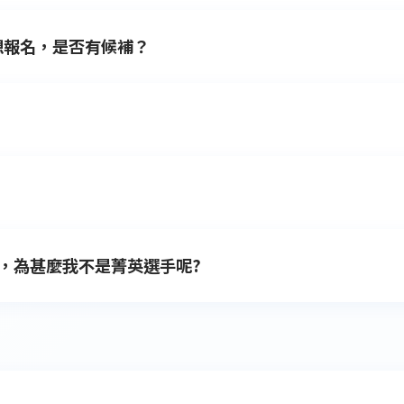
國路跑協會
02-25855659
。
想報名，是否有候補？
箱中，建議也同步至垃圾信件中尋找。 若還是沒有，可以到中
659
。
？
會沒有候補參賽的規劃。 若仍欲報名，需待項目有跑者取消報
行不時上線查看。如有名額釋出，請於截止時間2026年09月14
名費金額不同無法直接於系統更改。 若您已經繳費想要更換，
未繳費，則在其它項目仍有名額之前提，報名截止前可至中華民
】→【報名辦法】
。若還有問題，可致電中華民國路跑協會
02-25
，為甚麼我不是菁英選手呢?
路跑協會
02-25855659
詢問。
檢附的成績證明遴選各組別30名選手， 未通過遴選的選手請依
取號碼布時確認號碼布上的出發時間，並遵照出發時間起跑。