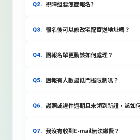
視障組要怎麼報名?
Q2.
可以透過路跑協會官網
報名查詢
確認，
A1.
報名後可以修改宅配寄送地址嗎？
Q3.
視障選手報名辦法：
請先至線上完成報名至賽事報名截止日
報名注意事項，說明如下：
團報名單更動該如何處理？
Q4.
若報名後需修改地址，請於2026年11
(1)半程馬拉松組每名視障跑者得有最少
A3.
能造成賽事物資無法順利寄達。
員陪同參賽，半程馬拉松組只准許在10
A2.
間有2名以上陪跑員陪同進行比賽，其成
團報有人數最低門檻限制嗎？
Q5.
若已送出團體報名，無法新增成員於同
A4.
(2)陪跑員免報名費，亦不發給賽事紀
障選手成績。
(3)未提供陪跑員名單或視障證明者，將
護照或證件過期且未領到新證，該如
Q6.
兩人以上即可選擇團體報名，同筆訂單
A5.
我沒有收到E-mail無法繳費？
Q7.
若護照將於賽事期間到期須重新辦理，
A6.