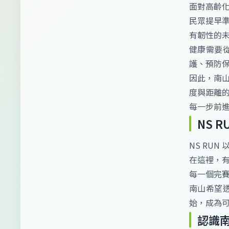
面對高齡
民眾提早
有韌性的
健康需要
護、預防
因此，南山
度與距離
每一步前
NS 
NS RU
在這裡，
每一個完
南山希望透
始，成為
認識